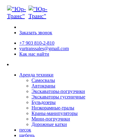
Заказать звонок
+7 903 810-2-810
yurtranssales@gmail.com
Как нас найти
Аренда техники
Самосвалы
Автокраны
Экскаваторы-погрузчики
Экскаваторы гусеничные
Бульдозеры
Низкорамные-тралы
Краны-манипуляторы
Мини-погрузчики
Дорожные катки
песок
щебень