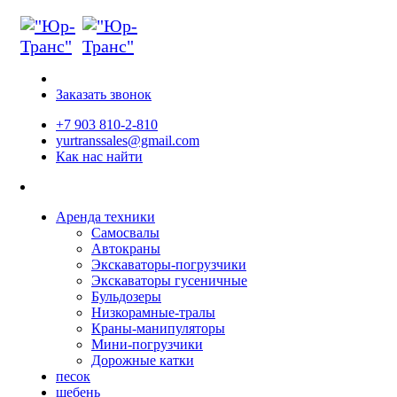
Заказать звонок
+7 903 810-2-810
yurtranssales@gmail.com
Как нас найти
Аренда техники
Самосвалы
Автокраны
Экскаваторы-погрузчики
Экскаваторы гусеничные
Бульдозеры
Низкорамные-тралы
Краны-манипуляторы
Мини-погрузчики
Дорожные катки
песок
щебень