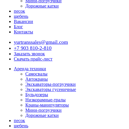
Мини-погрузчики
Дорожные катки
песок
щебень
Вакансии
Блог
Контакты
yurtranssales@gmail.com
+7 903 810-2-810
Заказать звонок
Скачать прайс-лист
Аренда техники
Самосвалы
Автокраны
Экскаваторы-погрузчики
Экскаваторы гусеничные
Бульдозеры
Низкорамные-тралы
Краны-манипуляторы
Мини-погрузчики
Дорожные катки
песок
щебень