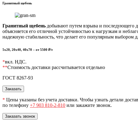
Гранитный щебень
Гранитный щебень
добывают путем взрыва и последующего др
объясняется его отличной устойчивостью к нагрузкам и небла
надежную стабильность, что делает его популярным выбором 
5х20, 20х40, 40х70
– от
5500
₽/т
*
вкл. НДС.
**
Стоимость доставки рассчитывается отдельно
ГОСТ 8267-93
Заказать
*
Цены указаны без учета доставки. Чтобы узнать детали доста
по телефону
+7 903 810-2-810
или закажите звонок.
Заказать звонок