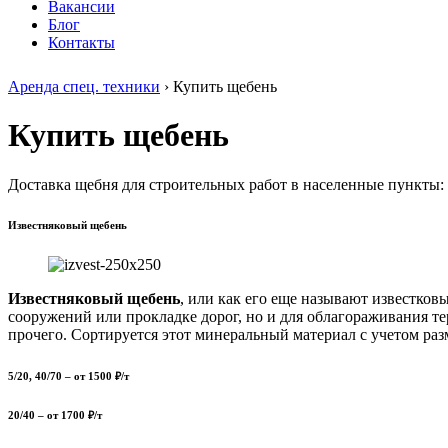
Вакансии
Блог
Контакты
Аренда спец. техники
›
Купить щебень
Купить щебень
Доставка щебня для строительных работ в населенные пункты:
Известняковый щебень
Известняковый щебень
, или как его еще называют известков
сооружений или прокладке дорог, но и для облагораживания т
прочего. Сортируется этот минеральный материал с учетом ра
5/20, 40/70
– от
1500
₽/т
20/40
– от
1700
₽/т