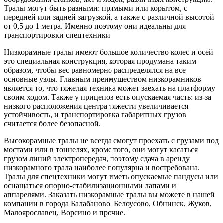
Тралы могут быть разными: прямыми или корытом, с
передней или задней загрузкой, а также с различной высотой
от 0,5 до 1 метра. Именно поэтому они идеальны для
транспортировки спецтехники.
Низкорамные тралы имеют большое количество колес и осей –
это специальная конструкция, которая продумана таким
образом, чтобы вес равномерно распределялся на все
основные узлы. Главным преимуществом низкорамников
является то, что тяжелая техника может заехать на платформу
своим ходом. Также у прицепов есть опускаемая часть: из-за
низкого расположения центра тяжести увеличивается
устойчивость, и транспортировка габаритных грузов
считается более безопасной.
Высокорамные тралы не всегда смогут проехать с грузами под
мостами или в тоннелях, кроме того, они могут касаться
грузом линий электропередач, поэтому сдача в аренду
низкорамного трала наиболее популярна и востребована.
Тралы для спецтехники могут иметь опускаемые пандусы или
оснащаться опорно-стабилизационными лапами и
аппарелями. Заказать низкорамные тралы вы можете в нашей
компании в города Балабаново, Белоусово, Обнинск, Жуков,
Малоярославец, Ворсино и прочие.