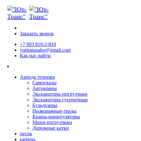
Заказать звонок
+7 903 810-2-810
yurtranssales@gmail.com
Как нас найти
Аренда техники
Самосвалы
Автокраны
Экскаваторы-погрузчики
Экскаваторы гусеничные
Бульдозеры
Низкорамные-тралы
Краны-манипуляторы
Мини-погрузчики
Дорожные катки
песок
щебень